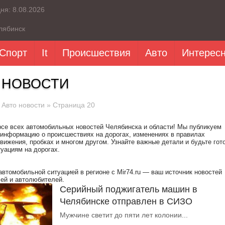
дня:
8.08.2026
лябинск
Спорт
It
Происшествия
Авто
Интерес
 НОВОСТИ
»
Авто новости
» Страница 20
рсе всех автомобильных новостей Челябинска и области! Мы публикуем
информацию о происшествиях на дорогах, изменениях в правилах
вижения, пробках и многом другом. Узнайте важные детали и будьте гот
уациям на дорогах.
автомобильной ситуацией в регионе с Mir74.ru — ваш источник новостей
ей и автолюбителей.
Серийный поджигатель машин в
Челябинске отправлен в СИЗО
Мужчине светит до пяти лет колонии...