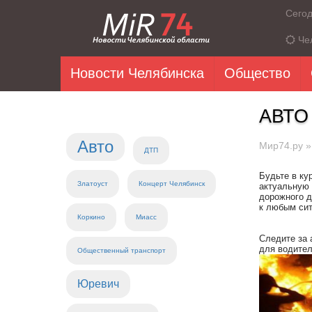
Сего
Че
Новости Челябинска
Общество
АВТО
Авто
Мир74.ру
ДТП
Будьте в ку
Златоуст
Концерт Челябинск
актуальную 
дорожного д
к любым сит
Коркино
Миасс
Следите за 
для водител
Общественный транспорт
Юревич