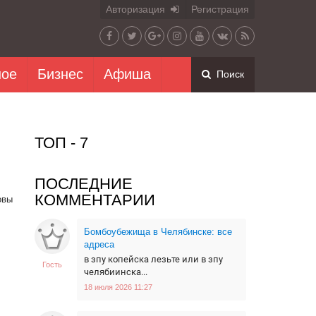
Авторизация
Регистрация
ное
Бизнес
Афиша
Поиск
ТОП - 7
ПОСЛЕДНИЕ
КОММЕНТАРИИ
овы
Бомбоубежища в Челябинске: все
адреса
в зпу копейска лезьте или в зпу
Гость
челябиинска...
18 июля 2026 11:27