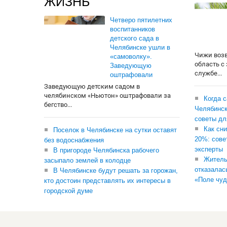
ЖИЗНЬ
Четверо пятилетних
воспитанников
детского сада в
Челябинске ушли в
Чижи воз
«самоволку».
область с
Заведующую
службе...
оштрафовали
Заведующую детским садом в
челябинском «Ньютон» оштрафовали за
Когда 
бегство...
Челябинск
советы дл
Как сни
Поселок в Челябинске на сутки оставят
20%: сове
без водоснабжения
эксперты
В пригороде Челябинска рабочего
Житель
засыпало землей в колодце
отказалас
В Челябинске будут решать за горожан,
«Поле чуд
кто достоин представлять их интересы в
городской думе