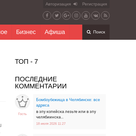
Авторизация
Регистрация
ное
Бизнес
Афиша
Поиск
ТОП - 7
ПОСЛЕДНИЕ
КОММЕНТАРИИ
Бомбоубежища в Челябинске: все
адреса
в зпу копейска лезьте или в зпу
Гость
челябиинска...
18 июля 2026 11:27
Ш
.