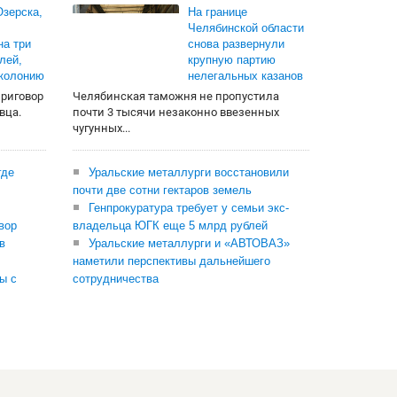
зерска,
На границе
Челябинской области
на три
снова развернули
лей,
крупную партию
 колонию
нелегальных казанов
приговор
Челябинская таможня не пропустила
вца.
почти 3 тысячи незаконно ввезенных
чугунных...
где
Уральские металлурги восстановили
почти две сотни гектаров земель
Генпрокуратура требует у семьи экс-
вор
владельца ЮГК еще 5 млрд рублей
в
Уральские металлурги и «АВТОВАЗ»
наметили перспективы дальнейшего
ы с
сотрудничества