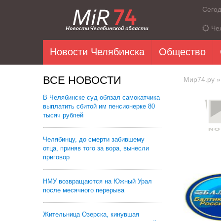
Сего
Че
Новости Челябинска
Общество
ВСЕ НОВОСТИ
Мир74.ру
»
В Челябинске суд обязал самокатчика
выплатить сбитой им пенсионерке 80
тысяч рублей
Челябинцу, до смерти забившему
отца, приняв того за вора, вынесли
приговор
НМУ возвращаются на Южный Урал
после месячного перерыва
Жительница Озерска, кинувшая