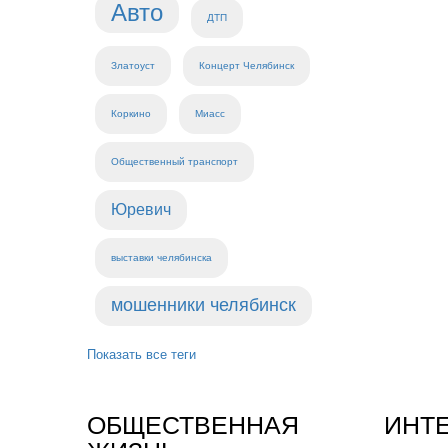
Авто
ДТП
Златоуст
Концерт Челябинск
Коркино
Миасс
Общественный транспорт
Юревич
выставки челябинска
мошенники челябинск
Показать все теги
ОБЩЕСТВЕННАЯ
ИНТ