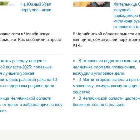
На Южный Урал
Жительница О
вернулись чижи
кинувшая
наркодилера 
миллиона руб
отправится в
вращаются в Челябинскую
В Челябинской области вынесли 
 зимовки. Как сообщили в пресс-
женщине, обманувшей наркоторго
Как...
сажать рассаду перцев в
В отношении педагогов школы, 
ой области-2025: полезные
челябинка сломала позвоночник,
я лучшего урожая
возбудили уголовное дело
зить риск развития рака на 10–
В Магнитогорске вынесли приго
ты о здоровом рационе дали
мошеннику, охмурявшему женщин 
соцсетях
ница Челябинской области
В Челябинской области цистерн
ь от денег и забрала приз на шоу
бензином сошли с рельсов
ес»