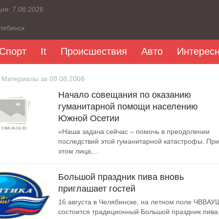
дня:
7.08.2026
лябинск
Спорт
It
Происшествия
Авто
Интерес
 Материалы за 09.08.2008
Начало совещания по оказанию
гуманитарной помощи населению
Южной Осетии
«Наша задача сейчас – помочь в преодолении
последствий этой гуманитарной катастрофы. При
этом лица,...
Большой праздник пива вновь
приглашает гостей
16 августа в Челябинске, на летном поле ЧВВАУ
состоится традиционный Большой праздник пива