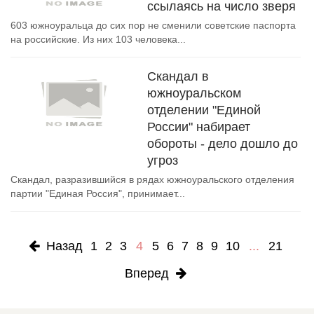
ссылаясь на число зверя
603 южноуральца до сих пор не сменили советские паспорта
на российские. Из них 103 человека...
Скандал в
южноуральском
отделении "Единой
России" набирает
обороты - дело дошло до
угроз
Скандал, разразившийся в рядах южноуральского отделения
партии "Единая Россия", принимает...
Назад
1
2
3
4
5
6
7
8
9
10
...
21
Вперед