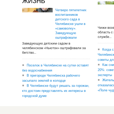
ЖИЗНЬ
Четверо пятилетних
воспитанников
детского сада в
Челябинске ушли в
Чижи воз
«самоволку».
область с
Заведующую
службе...
оштрафовали
Заведующую детским садом в
челябинском «Ньютон» оштрафовали за
Когда 
бегство...
Челябинск
советы дл
Как сни
Поселок в Челябинске на сутки оставят
20%: сове
без водоснабжения
эксперты
В пригороде Челябинска рабочего
Житель
засыпало землей в колодце
отказалас
В Челябинске будут решать за горожан,
«Поле чуд
кто достоин представлять их интересы в
городской думе