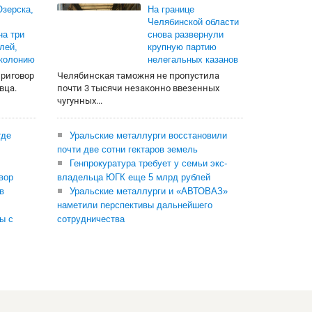
зерска,
На границе
Челябинской области
на три
снова развернули
лей,
крупную партию
 колонию
нелегальных казанов
приговор
Челябинская таможня не пропустила
вца.
почти 3 тысячи незаконно ввезенных
чугунных...
где
Уральские металлурги восстановили
почти две сотни гектаров земель
Генпрокуратура требует у семьи экс-
вор
владельца ЮГК еще 5 млрд рублей
в
Уральские металлурги и «АВТОВАЗ»
наметили перспективы дальнейшего
ы с
сотрудничества