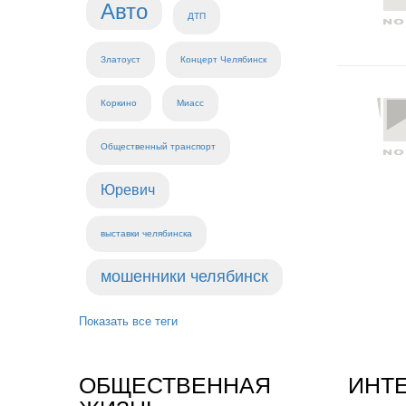
Авто
ДТП
Златоуст
Концерт Челябинск
Коркино
Миасс
Общественный транспорт
Юревич
выставки челябинска
мошенники челябинск
Показать все теги
ОБЩЕСТВЕННАЯ
ИНТ