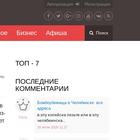
Авторизация
Регистрация
ное
Бизнес
Афиша
Поиск
ТОП - 7
ло
ПОСЛЕДНИЕ
КОММЕНТАРИИ
Бомбоубежища в Челябинске: все
в
адреса
з-
в зпу копейска лезьте или в зпу
Гость
ет
челябиинска...
18 июля 2026 11:27