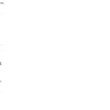
за,
..
ц
т