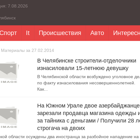
дня:
7.08.2026
лябинск
Спорт
It
Происшествия
Авто
Интерес
 Материалы за 27.02.2014
В Челябинске строители-отделочники
изнасиловали 15-летнюю девушку
В Челябинской области возбуждено уголовное де
по факту изнасилования несовершеннолетней.
Как...
На Южном Урале двое азербайджанце
зарезали продавца магазина одежды и
за тайника с деньгами / Получили 28 л
строгача на двоих
кой области осуждены два иностранца за разбойное нападение на