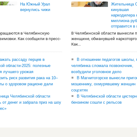
На Южный Урал
Жительница О
вернулись чижи
кинувшая
наркодилера 
миллиона руб
отправится в
вращаются в Челябинскую
В Челябинской области вынесли 
 зимовки. Как сообщили в пресс-
женщине, обманувшей наркоторго
Как...
сажать рассаду перцев в
В отношении педагогов школы, 
ой области-2025: полезные
челябинка сломала позвоночник,
я лучшего урожая
возбудили уголовное дело
зить риск развития рака на 10–
В Магнитогорске вынесли приго
ты о здоровом рационе дали
мошеннику, охмурявшему женщин 
соцсетях
ница Челябинской области
В Челябинской области цистерн
ь от денег и забрала приз на шоу
бензином сошли с рельсов
ес»