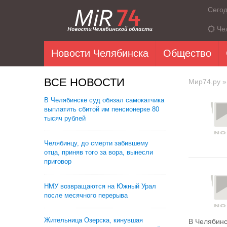
Сего
Че
Новости Челябинска
Общество
ВСЕ НОВОСТИ
Мир74.ру
»
В Челябинске суд обязал самокатчика
выплатить сбитой им пенсионерке 80
тысяч рублей
Челябинцу, до смерти забившему
отца, приняв того за вора, вынесли
приговор
НМУ возвращаются на Южный Урал
после месячного перерыва
Жительница Озерска, кинувшая
В Челябинс