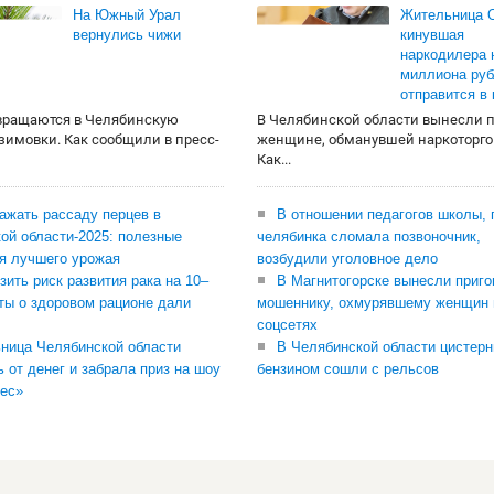
На Южный Урал
Жительница О
вернулись чижи
кинувшая
наркодилера 
миллиона руб
отправится в
вращаются в Челябинскую
В Челябинской области вынесли 
 зимовки. Как сообщили в пресс-
женщине, обманувшей наркоторго
Как...
сажать рассаду перцев в
В отношении педагогов школы, 
ой области-2025: полезные
челябинка сломала позвоночник,
я лучшего урожая
возбудили уголовное дело
зить риск развития рака на 10–
В Магнитогорске вынесли приго
ты о здоровом рационе дали
мошеннику, охмурявшему женщин 
соцсетях
ница Челябинской области
В Челябинской области цистерн
ь от денег и забрала приз на шоу
бензином сошли с рельсов
ес»