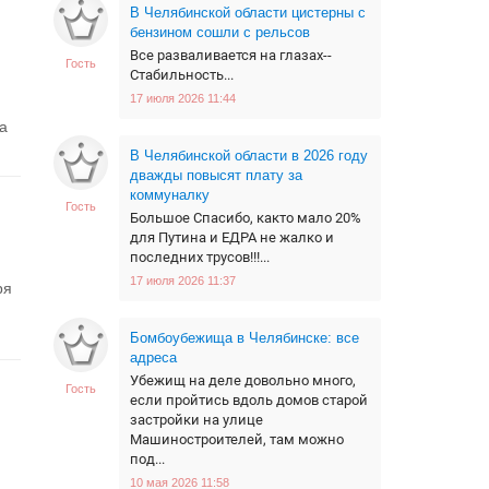
В Челябинской области цистерны с
бензином сошли с рельсов
Все разваливается на глазах--
Гость
Стабильность...
17 июля 2026 11:44
а
В Челябинской области в 2026 году
дважды повысят плату за
коммуналку
Гость
Большое Спасибо, както мало 20%
для Путина и ЕДРА не жалко и
последних трусов!!!...
17 июля 2026 11:37
ря
Бомбоубежища в Челябинске: все
адреса
Убежищ на деле довольно много,
Гость
если пройтись вдоль домов старой
застройки на улице
Машиностроителей, там можно
под...
10 мая 2026 11:58