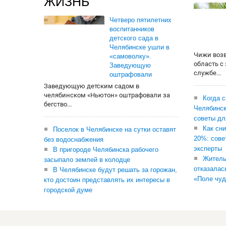
ЖИЗНЬ
Четверо пятилетних
воспитанников
детского сада в
Челябинске ушли в
Чижи воз
«самоволку».
область с
Заведующую
службе...
оштрафовали
Заведующую детским садом в
челябинском «Ньютон» оштрафовали за
Когда 
бегство...
Челябинск
советы дл
Как сни
Поселок в Челябинске на сутки оставят
20%: сове
без водоснабжения
эксперты
В пригороде Челябинска рабочего
Житель
засыпало землей в колодце
отказалас
В Челябинске будут решать за горожан,
«Поле чуд
кто достоин представлять их интересы в
городской думе