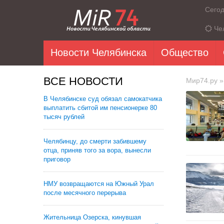
Сего
Че
Новости Челябинска
Общество
ВСЕ НОВОСТИ
Мир74.ру
»
В Челябинске суд обязал самокатчика
выплатить сбитой им пенсионерке 80
тысяч рублей
Челябинцу, до смерти забившему
отца, приняв того за вора, вынесли
приговор
НМУ возвращаются на Южный Урал
после месячного перерыва
Жительница Озерска, кинувшая