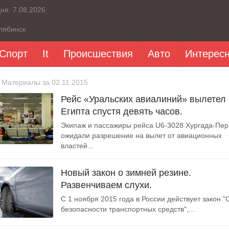
дня:
7.08.2026
лябинск
Спорт
It
Происшествия
Авто
Интерес
 Материалы за 02.11.2015
Рейс «Уральских авиалиний» вылетел 
Египта спустя девять часов.
Экипаж и пассажиры рейса U6-3028 Хургада-Пе
ожидали разрешение на вылет от авиационных
властей...
Новый закон о зимней резине.
Развенчиваем слухи.
С 1 ноября 2015 года в России действует закон "
безопасности транспортных средств",...