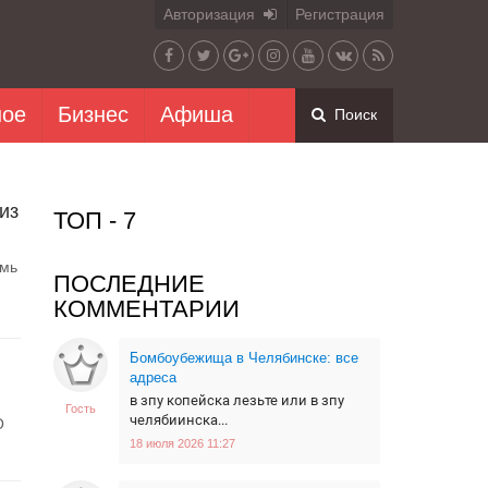
Авторизация
Регистрация
ное
Бизнес
Афиша
Поиск
из
ТОП - 7
рмь
ПОСЛЕДНИЕ
КОММЕНТАРИИ
Бомбоубежища в Челябинске: все
адреса
в зпу копейска лезьте или в зпу
Гость
челябиинска...
О
18 июля 2026 11:27