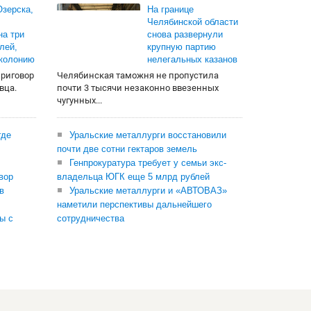
зерска,
На границе
Челябинской области
на три
снова развернули
лей,
крупную партию
 колонию
нелегальных казанов
приговор
Челябинская таможня не пропустила
вца.
почти 3 тысячи незаконно ввезенных
чугунных...
где
Уральские металлурги восстановили
почти две сотни гектаров земель
Генпрокуратура требует у семьи экс-
вор
владельца ЮГК еще 5 млрд рублей
в
Уральские металлурги и «АВТОВАЗ»
наметили перспективы дальнейшего
ы с
сотрудничества