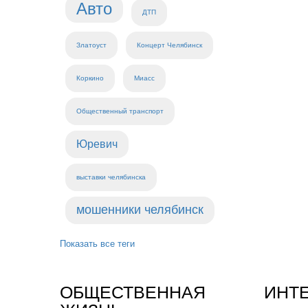
Авто
ДТП
Златоуст
Концерт Челябинск
Коркино
Миасс
Общественный транспорт
Юревич
выставки челябинска
мошенники челябинск
Показать все теги
ОБЩЕСТВЕННАЯ
ИНТ