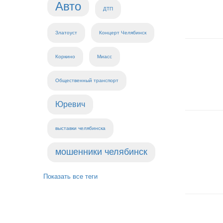
Авто
ДТП
Златоуст
Концерт Челябинск
Коркино
Миасс
Общественный транспорт
Юревич
выставки челябинска
мошенники челябинск
Показать все теги