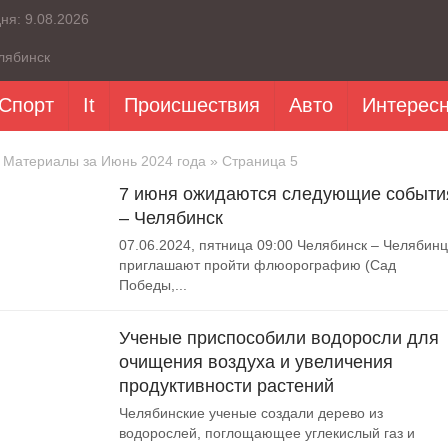
дня:
9.08.2026
лябинск
Спорт
It
Происшествия
Авто
Интерес
 Материалы за Июнь 2024 года » Страница 5
7 июня ожидаются следующие событи
– Челябинск
07.06.2024, пятница 09:00 Челябинск – Челябин
приглашают пройти флюорографию (Сад
Победы,...
Ученые приспособили водоросли для
очищения воздуха и увеличения
продуктивности растений
Челябинские ученые создали дерево из
водорослей, поглощающее углекислый газ и