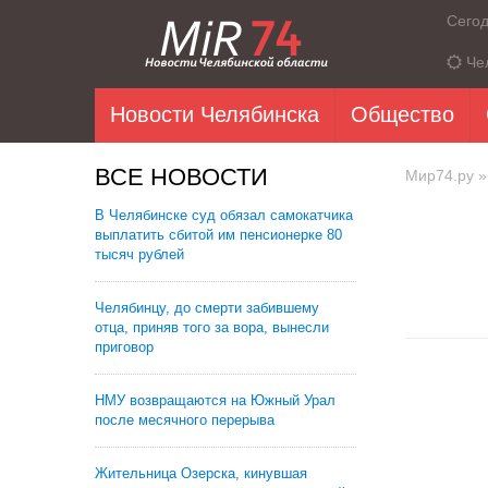
Сего
Че
Новости Челябинска
Общество
ВСЕ НОВОСТИ
Мир74.ру
»
В Челябинске суд обязал самокатчика
выплатить сбитой им пенсионерке 80
тысяч рублей
Челябинцу, до смерти забившему
отца, приняв того за вора, вынесли
приговор
НМУ возвращаются на Южный Урал
после месячного перерыва
Жительница Озерска, кинувшая