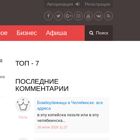
Авторизация
Регистрация
ное
Бизнес
Афиша
Поиск
я
ТОП - 7
цев
ПОСЛЕДНИЕ
КОММЕНТАРИИ
Бомбоубежища в Челябинске: все
адреса
в зпу копейска лезьте или в зпу
Гость
челябиинска...
18 июля 2026 11:27