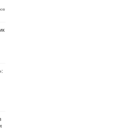
зов
ик
»:
в
и