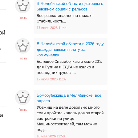
В Челябинской области цистерны с
бензином сошли с рельсов
Все разваливается на глазах--
Гость
Стабильность...
17 июля 2026 11:44
ой
В Челябинской области в 2026 году
у
дважды повысят плату за
коммуналку
Гость
Большое Спасибо, както мало 20%
для Путина и ЕДРА не жалко и
последних трусов!!!...
17 июля 2026 11:37
Бомбоубежища в Челябинске: все
адреса
Убежищ на деле довольно много,
Гость
если пройтись вдоль домов старой
на
застройки на улице
Машиностроителей, там можно
под...
10 мая 2026 11:58