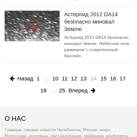
Астероид 2012 DA14
безопасно миновал
Землю
Астероид 2012 DA14 безопасно
миновал Землю. Небесное тело
размером с плавательный
бассейн...
Назад
1
...
10
11
12
13
14
15
16
17
18
...
25
Вперед
О НАС
Главные, свежие новости Челябинска, России, мира.
Репортажи, интервью, расследования, лайфхаки, конфликты,