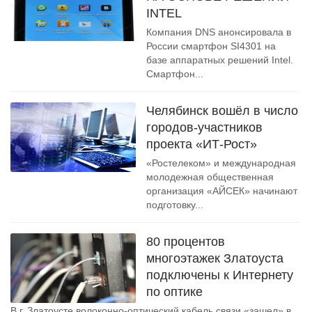
INTEL
Компания DNS анонсировала в
России смартфон SI4301 на
базе аппаратных решений Intel.
Смартфон...
Челябинск вошёл в число
городов-участников
проекта «ИТ-Рост»
«Ростелеком» и международная
молодежная общественная
организация «АЙСЕК» начинают
подготовку...
80 процентов
многоэтажек Златоуста
подключены к Интернету
по оптике
В г. Златоусте волоконно-оптический кабель связи «зашел» в