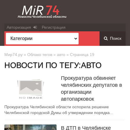
Авторизация
Регистрация
Поиск
Мир74.ру
»
Облако тегов
»
авто
» Страница 19
НОВОСТИ ПО ТЕГУ:АВТО
Прокуратура обвиняет
челябинских депутатов в
организации
автопарковок
Прокуратура Челябинской области оспорила решение
Челябинской городской Думы об утверждении порядка...
В ДТП в Челябинске