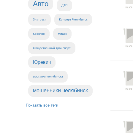
Авто
ДТП
Златоуст
Концерт Челябинск
Коркино
Миасс
Общественный транспорт
Юревич
выставки челябинска
мошенники челябинск
Показать все теги