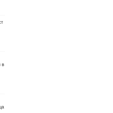
ст
 в
ца