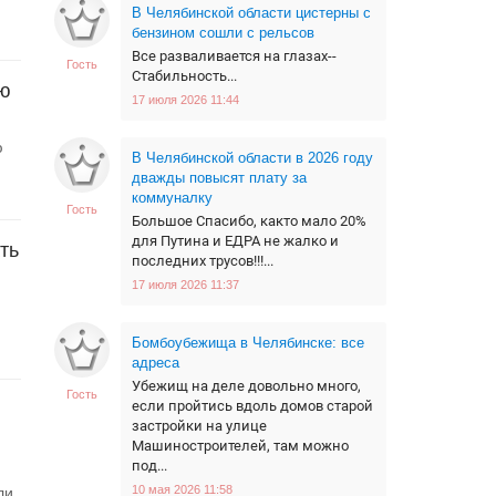
В Челябинской области цистерны с
бензином сошли с рельсов
Все разваливается на глазах--
Гость
Стабильность...
ию
17 июля 2026 11:44
ю
В Челябинской области в 2026 году
дважды повысят плату за
коммуналку
Гость
Большое Спасибо, както мало 20%
для Путина и ЕДРА не жалко и
ть
последних трусов!!!...
17 июля 2026 11:37
Бомбоубежища в Челябинске: все
адреса
Убежищ на деле довольно много,
Гость
если пройтись вдоль домов старой
застройки на улице
Машиностроителей, там можно
под...
10 мая 2026 11:58
ли