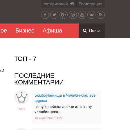
Авторизация
Регистрация
ное
Бизнес
Афиша
Поиск
ТОП - 7
ьи
ПОСЛЕДНИЕ
КОММЕНТАРИИ
Бомбоубежища в Челябинске: все
адреса
в зпу копейска лезьте или в зпу
Гость
челябиинска...
18 июля 2026 11:27