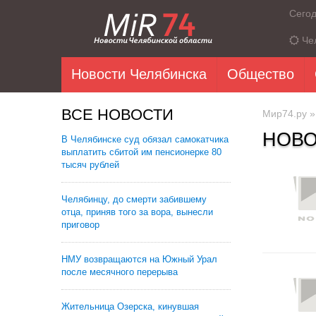
Сего
Че
Новости Челябинска
Общество
ВСЕ НОВОСТИ
Мир74.ру
НОВО
В Челябинске суд обязал самокатчика
выплатить сбитой им пенсионерке 80
тысяч рублей
Челябинцу, до смерти забившему
отца, приняв того за вора, вынесли
приговор
НМУ возвращаются на Южный Урал
после месячного перерыва
Жительница Озерска, кинувшая