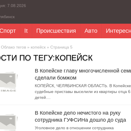
дня:
7.08.2026
лябинск
Спорт
It
Происшествия
Авто
Интерес
»
Облако тегов
»
копейск
» Страница 5
СТИ ПО ТЕГУ:КОПЕЙСК
В Копейске главу многочисленной сем
сделали бомжом
КОПЕЙСК, ЧЕЛЯБИНСКАЯ ОБЛАСТЬ. В Копейске
судебные приставы выселили из квартиры отца 6
детей....
В Копейске дело нечистого на руку
сотрудника ГУФСИНа дошло до суда
Уголовное дело в отношении сотрудника