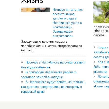
ЖИЗНЬ
Четверо пятилетних
воспитанников
детского сада в
Челябинске ушли в
Чижи воз
«самоволку».
область с
Заведующую
службе...
оштрафовали
Заведующую детским садом в
челябинском «Ньютон» оштрафовали за
Когда 
бегство...
Челябинск
советы дл
Как сни
Поселок в Челябинске на сутки оставят
20%: сове
без водоснабжения
эксперты
В пригороде Челябинска рабочего
Житель
засыпало землей в колодце
отказалас
В Челябинске будут решать за горожан,
«Поле чуд
кто достоин представлять их интересы в
городской думе