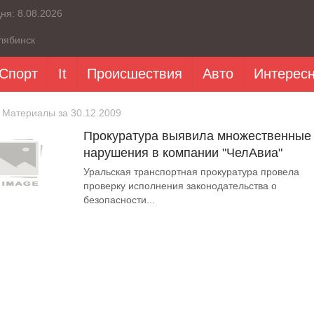
дня:
8.08.2026
лябинск
Спорт
It
Происшествия
Авто
Интерес
 Материалы за 30.12.2009
Прокуратура выявила множественные
нарушения в компании "ЧелАвиа"
Уральская транспортная прокуратура провела
проверку исполнения законодательства о
безопасности...