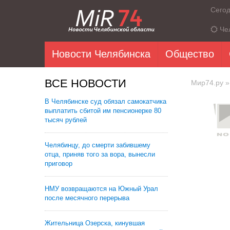
Сего
Че
Новости Челябинска
Общество
ВСЕ НОВОСТИ
Мир74.ру
»
В Челябинске суд обязал самокатчика
выплатить сбитой им пенсионерке 80
тысяч рублей
Челябинцу, до смерти забившему
отца, приняв того за вора, вынесли
приговор
НМУ возвращаются на Южный Урал
после месячного перерыва
Жительница Озерска, кинувшая