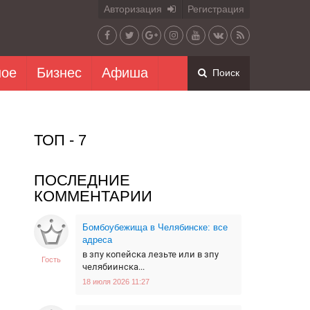
Авторизация
Регистрация
ное
Бизнес
Афиша
Поиск
ТОП - 7
ПОСЛЕДНИЕ
КОММЕНТАРИИ
Бомбоубежища в Челябинске: все
адреса
в зпу копейска лезьте или в зпу
Гость
челябиинска...
18 июля 2026 11:27