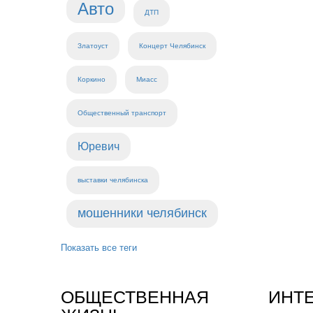
Авто
ДТП
Златоуст
Концерт Челябинск
Коркино
Миасс
Общественный транспорт
Юревич
выставки челябинска
мошенники челябинск
Показать все теги
ОБЩЕСТВЕННАЯ
ИНТ