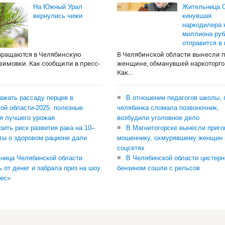
На Южный Урал
Жительница О
вернулись чижи
кинувшая
наркодилера 
миллиона руб
отправится в
вращаются в Челябинскую
В Челябинской области вынесли 
 зимовки. Как сообщили в пресс-
женщине, обманувшей наркоторго
Как...
сажать рассаду перцев в
В отношении педагогов школы, 
ой области-2025: полезные
челябинка сломала позвоночник,
я лучшего урожая
возбудили уголовное дело
зить риск развития рака на 10–
В Магнитогорске вынесли приго
ты о здоровом рационе дали
мошеннику, охмурявшему женщин 
соцсетях
ница Челябинской области
В Челябинской области цистерн
ь от денег и забрала приз на шоу
бензином сошли с рельсов
ес»