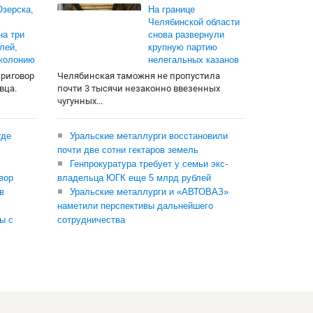
зерска,
На границе
Челябинской области
на три
снова развернули
лей,
крупную партию
 колонию
нелегальных казанов
приговор
Челябинская таможня не пропустила
вца.
почти 3 тысячи незаконно ввезенных
чугунных...
где
Уральские металлурги восстановили
почти две сотни гектаров земель
Генпрокуратура требует у семьи экс-
вор
владельца ЮГК еще 5 млрд рублей
в
Уральские металлурги и «АВТОВАЗ»
наметили перспективы дальнейшего
ы с
сотрудничества