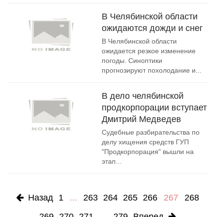
В Челябинской области
ожидаются дожди и снег
В Челябинской области
ожидается резкое изменение
погоды. Синоптики
прогнозируют похолодание и...
В дело челябинской
продкорпорации вступает
Дмитрий Медведев
Судебные разбирательства по
делу хищения средств ГУП
"Продкорпорация" вышли на
этап...
Назад
1
...
263
264
265
266
267
268
269
270
271
...
279
Вперед