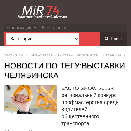
Авторизация
Регистрация
Поиск
Мир74.ру
»
Облако тегов
»
выставки челябинска
» Страница 5
НОВОСТИ ПО ТЕГУ:ВЫСТАВКИ
ЧЕЛЯБИНСКА
«AUTO SHOW-2016»:
региональный конкурс
профмастерства среди
водителей
общественного
транспорта