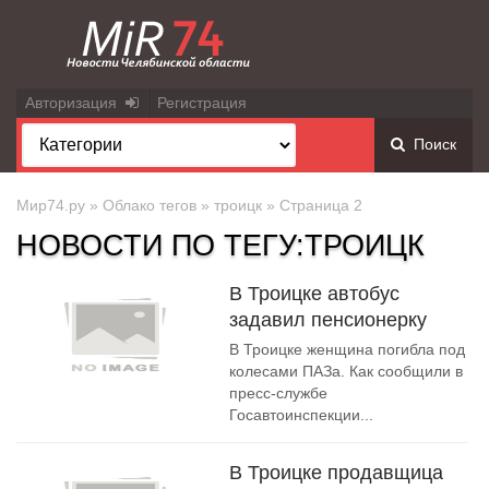
Авторизация
Регистрация
Поиск
Мир74.ру
»
Облако тегов
»
троицк
» Страница 2
НОВОСТИ ПО ТЕГУ:ТРОИЦК
В Троицке автобус
задавил пенсионерку
В Троицке женщина погибла под
колесами ПАЗа. Как сообщили в
пресс-службе
Госавтоинспекции...
В Троицке продавщица