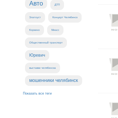
Авто
ДТП
Златоуст
Концерт Челябинск
Коркино
Миасс
Общественный транспорт
Юревич
выставки челябинска
мошенники челябинск
Показать все теги