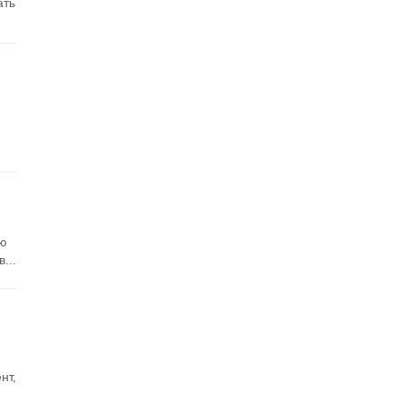
ать
ую
...
нт,