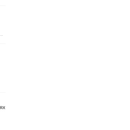
..
ях