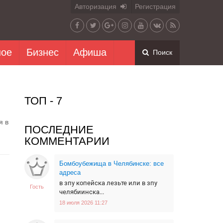
Авторизация
Регистрация
ное
Бизнес
Афиша
Поиск
ТОП - 7
я в
ПОСЛЕДНИЕ
КОММЕНТАРИИ
Бомбоубежища в Челябинске: все
адреса
в зпу копейска лезьте или в зпу
Гость
челябиинска...
18 июля 2026 11:27