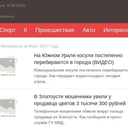
дня:
6.08.2026
лябинск
Спорт
It
Происшествия
Авто
Интерес
 Материалы за Март 2017 года
На Южном Урале косули постепенно
перебираются в города (ВИДЕО)
Южноуральские косули постепенно перебираютс
города. Как передает корреспондент, сегодня
утром...
В Златоусте мошенники увели у
продавца цветов 3 тысячи 300 рублей
Телефонные мошенники обвели вокруг пальца
продавца из Златоуста. Как сообщили в пресс-
службе ГУ МВД...