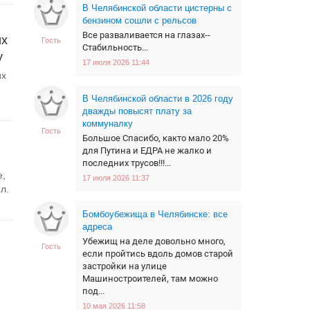
В Челябинской области цистерны с
бензином сошли с рельсов
Все разваливается на глазах--
их
Гость
Стабильность...
у
17 июля 2026 11:44
их
В Челябинской области в 2026 году
дважды повысят плату за
коммуналку
Гость
Большое Спасибо, както мало 20%
для Путина и ЕДРА не жалко и
последних трусов!!!...
е,
17 июля 2026 11:37
л.
Бомбоубежища в Челябинске: все
адреса
Убежищ на деле довольно много,
Гость
если пройтись вдоль домов старой
застройки на улице
Машиностроителей, там можно
под...
10 мая 2026 11:58