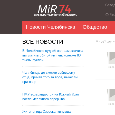
Сего
Че
Новости Челябинска
Общество
ВСЕ НОВОСТИ
Мир74.ру
»
В Челябинске суд обязал самокатчика
выплатить сбитой им пенсионерке 80
тысяч рублей
Челябинцу, до смерти забившему
отца, приняв того за вора, вынесли
приговор
НМУ возвращаются на Южный Урал
после месячного перерыва
Жительница Озерска, кинувшая