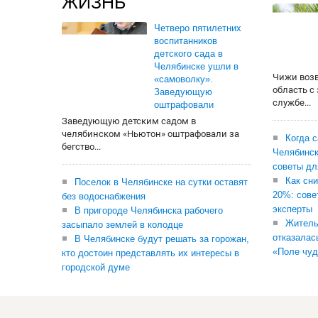
ЖИЗНЬ
Четверо пятилетних
воспитанников
детского сада в
Челябинске ушли в
Чижи воз
«самоволку».
область с
Заведующую
службе...
оштрафовали
Заведующую детским садом в
челябинском «Ньютон» оштрафовали за
Когда 
бегство...
Челябинск
советы дл
Как сни
Поселок в Челябинске на сутки оставят
20%: сове
без водоснабжения
эксперты
В пригороде Челябинска рабочего
Житель
засыпало землей в колодце
отказалас
В Челябинске будут решать за горожан,
«Поле чуд
кто достоин представлять их интересы в
городской думе