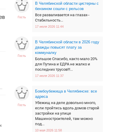
В Челябинской области цистерны с
бензином сошли с рельсов
Все разваливается на глазах--
ев
Гость
Стабильность...
17 июля 2026 11:44
В Челябинской области в 2026 году
дважды повысят плату за
коммуналку
Гость
Большое Спасибо, както мало 20%
для Путина и ЕДРА не жалко и
последних трусов!!!...
17 июля 2026 11:37
..
Бомбоубежища в Челябинске: все
адреса
Убежищ на деле довольно много,
Гость
если пройтись вдоль домов старой
застройки на улице
Машиностроителей, там можно
под...
х
10 мая 2026 11:58