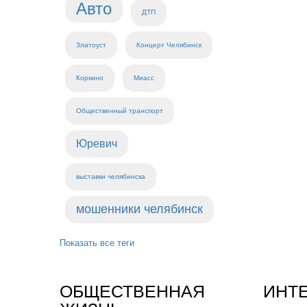
Авто
ДТП
Златоуст
Концерт Челябинск
Коркино
Миасс
Общественный транспорт
Юревич
выставки челябинска
мошенники челябинск
Показать все теги
ОБЩЕСТВЕННАЯ
ИНТ