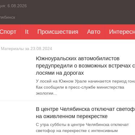
дня:
6.08.2026
лябинск
Спорт
It
Происшествия
Авто
Интерес
 Материалы за 23.08.2024
Южноуральских автомобилистов
предупредили о возможных встречах с
лосями на дорогах
У лосей на Южном Урале начинается период гон
Как сообщили в пресс-службе министерства
экологии...
В центре Челябинска отключат свето
на оживленном перекрестке
С утра субботы в центре Челябинска отключат
светофор на перекрестке с интенсивным