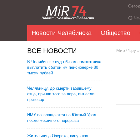
Сего
Че
Новости Челябинска
Общество
ВСЕ НОВОСТИ
Мир74.ру
»
В Челябинске суд обязал самокатчика
выплатить сбитой им пенсионерке 80
тысяч рублей
Челябинцу, до смерти забившему
отца, приняв того за вора, вынесли
приговор
НМУ возвращаются на Южный Урал
после месячного перерыва
Жительница Озерска, кинувшая