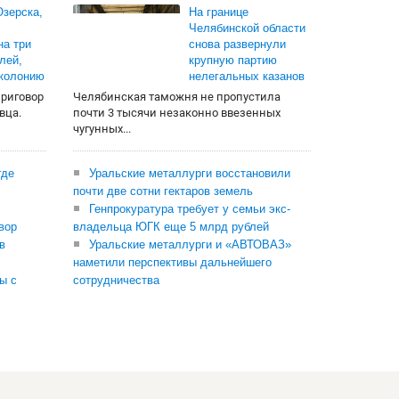
зерска,
На границе
Челябинской области
на три
снова развернули
лей,
крупную партию
 колонию
нелегальных казанов
приговор
Челябинская таможня не пропустила
вца.
почти 3 тысячи незаконно ввезенных
чугунных...
где
Уральские металлурги восстановили
почти две сотни гектаров земель
Генпрокуратура требует у семьи экс-
вор
владельца ЮГК еще 5 млрд рублей
в
Уральские металлурги и «АВТОВАЗ»
наметили перспективы дальнейшего
ы с
сотрудничества