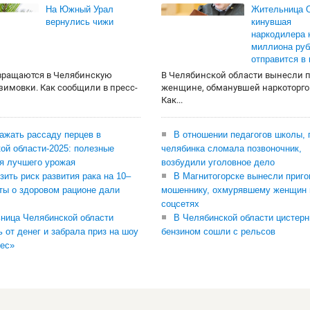
На Южный Урал
Жительница О
вернулись чижи
кинувшая
наркодилера 
миллиона руб
отправится в
вращаются в Челябинскую
В Челябинской области вынесли 
 зимовки. Как сообщили в пресс-
женщине, обманувшей наркоторго
Как...
сажать рассаду перцев в
В отношении педагогов школы, 
ой области-2025: полезные
челябинка сломала позвоночник,
я лучшего урожая
возбудили уголовное дело
зить риск развития рака на 10–
В Магнитогорске вынесли приго
ты о здоровом рационе дали
мошеннику, охмурявшему женщин 
соцсетях
ница Челябинской области
В Челябинской области цистерн
ь от денег и забрала приз на шоу
бензином сошли с рельсов
ес»