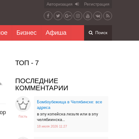
Авторизация
Регистрация
ное
Бизнес
Афиша
Поиск
ТОП - 7
ПОСЛЕДНИЕ
а.
КОММЕНТАРИИ
Бомбоубежища в Челябинске: все
адреса
фор
в зпу копейска лезьте или в зпу
Гость
челябиинска...
18 июля 2026 11:27