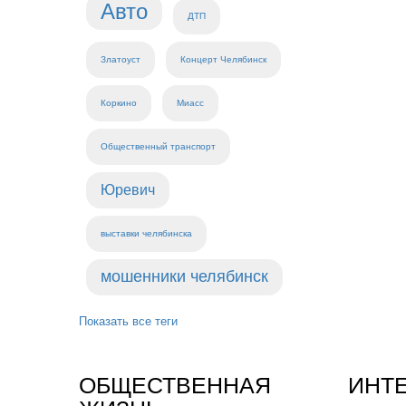
Авто
ДТП
Златоуст
Концерт Челябинск
Коркино
Миасс
Общественный транспорт
Юревич
выставки челябинска
мошенники челябинск
Показать все теги
ОБЩЕСТВЕННАЯ
ИНТ