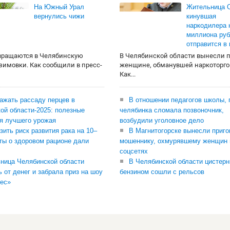
На Южный Урал
Жительница О
вернулись чижи
кинувшая
наркодилера 
миллиона руб
отправится в
вращаются в Челябинскую
В Челябинской области вынесли 
 зимовки. Как сообщили в пресс-
женщине, обманувшей наркоторго
Как...
сажать рассаду перцев в
В отношении педагогов школы, 
ой области-2025: полезные
челябинка сломала позвоночник,
я лучшего урожая
возбудили уголовное дело
зить риск развития рака на 10–
В Магнитогорске вынесли приго
ты о здоровом рационе дали
мошеннику, охмурявшему женщин 
соцсетях
ница Челябинской области
В Челябинской области цистерн
ь от денег и забрала приз на шоу
бензином сошли с рельсов
ес»