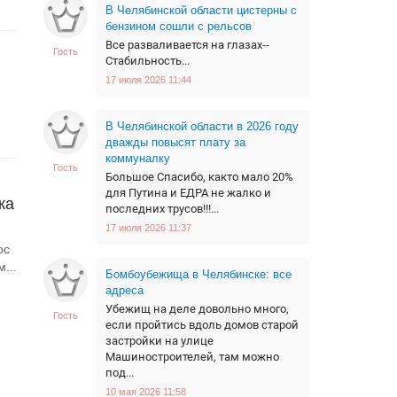
В Челябинской области цистерны с
бензином сошли с рельсов
Все разваливается на глазах--
Гость
Стабильность...
17 июля 2026 11:44
В Челябинской области в 2026 году
дважды повысят плату за
коммуналку
Гость
Большое Спасибо, както мало 20%
для Путина и ЕДРА не жалко и
ка
последних трусов!!!...
17 июля 2026 11:37
ос
...
Бомбоубежища в Челябинске: все
адреса
Убежищ на деле довольно много,
Гость
если пройтись вдоль домов старой
застройки на улице
Машиностроителей, там можно
под...
10 мая 2026 11:58