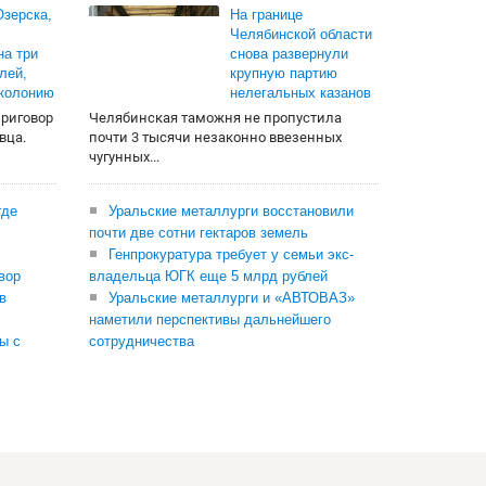
зерска,
На границе
Челябинской области
на три
снова развернули
лей,
крупную партию
 колонию
нелегальных казанов
приговор
Челябинская таможня не пропустила
вца.
почти 3 тысячи незаконно ввезенных
чугунных...
где
Уральские металлурги восстановили
почти две сотни гектаров земель
Генпрокуратура требует у семьи экс-
вор
владельца ЮГК еще 5 млрд рублей
в
Уральские металлурги и «АВТОВАЗ»
наметили перспективы дальнейшего
ы с
сотрудничества