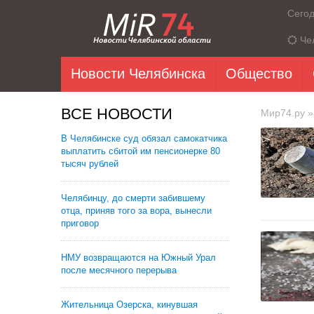
Сего
Че
Новости Челябинска
Общество
ВСЕ НОВОСТИ
Мир74.ру
»
В Челябинске суд обязал самокатчика
выплатить сбитой им пенсионерке 80
тысяч рублей
Челябинцу, до смерти забившему
отца, приняв того за вора, вынесли
приговор
НМУ возвращаются на Южный Урал
после месячного перерыва
Жительница Озерска, кинувшая