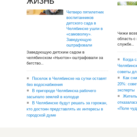
ЖИЗНЬ
Четверо пятилетних
воспитанников
детского сада в
Челябинске ушли в
Чижи воз
«самоволку».
область с
Заведующую
службе...
оштрафовали
Заведующую детским садом в
челябинском «Ньютон» оштрафовали за
Когда 
бегство...
Челябинск
советы дл
Как сни
Поселок в Челябинске на сутки оставят
20%: сове
без водоснабжения
эксперты
В пригороде Челябинска рабочего
Житель
засыпало землей в колодце
отказалас
В Челябинске будут решать за горожан,
«Поле чуд
кто достоин представлять их интересы в
городской думе