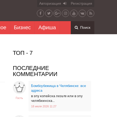
Авторизация
Регистрация
ное
Бизнес
Афиша
Поиск
ТОП - 7
ПОСЛЕДНИЕ
КОММЕНТАРИИ
Бомбоубежища в Челябинске: все
адреса
в зпу копейска лезьте или в зпу
Гость
челябиинска...
18 июля 2026 11:27