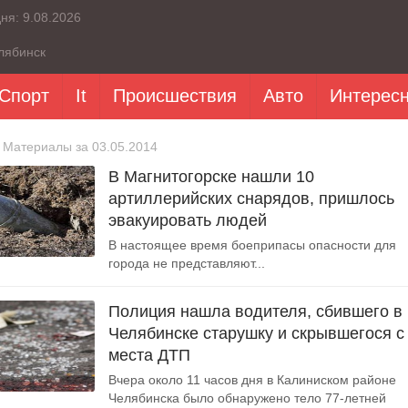
дня:
9.08.2026
лябинск
Спорт
It
Происшествия
Авто
Интерес
 Материалы за 03.05.2014
В Магнитогорске нашли 10
артиллерийских снарядов, пришлось
эвакуировать людей
В настоящее время боеприпасы опасности для
города не представляют...
Полиция нашла водителя, сбившего в
Челябинске старушку и скрывшегося с
места ДТП
Вчера около 11 часов дня в Калиниском районе
Челябинска было обнаружено тело 77-летней