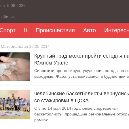
дня:
8.08.2026
лябинск
Спорт
It
Происшествия
Авто
Интерес
 Материалы за 16.05.2014
Крупный град может пройти сегодня н
Южном Урале
Синоптики прогнозируют ухудшение погоды на в
выходные. Жара, установившаяся в будние дни в.
челябинские баскетболисты вернулись
со стажировки в ЦСКА
С 3 по 14 мая 2014 года юные спортсмены-
баскетболисты, прошедшие региональные отбор
рамках...