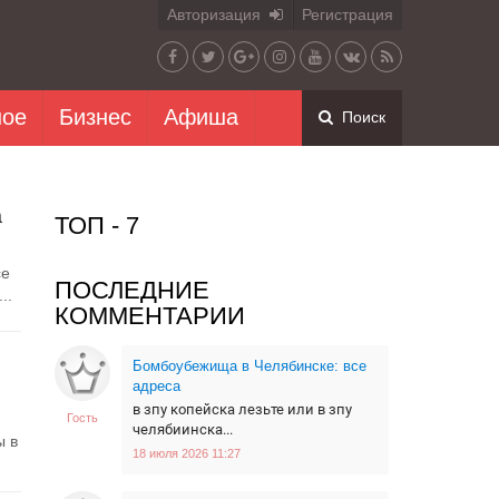
Авторизация
Регистрация
ное
Бизнес
Афиша
Поиск
а
ТОП - 7
се
ПОСЛЕДНИЕ
..
КОММЕНТАРИИ
Бомбоубежища в Челябинске: все
адреса
в зпу копейска лезьте или в зпу
Гость
челябиинска...
ы в
18 июля 2026 11:27