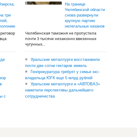
зерска,
На границе
Челябинской области
на три
снова развернули
лей,
крупную партию
 колонию
нелегальных казанов
приговор
Челябинская таможня не пропустила
вца.
почти 3 тысячи незаконно ввезенных
чугунных...
где
Уральские металлурги восстановили
почти две сотни гектаров земель
Генпрокуратура требует у семьи экс-
вор
владельца ЮГК еще 5 млрд рублей
в
Уральские металлурги и «АВТОВАЗ»
наметили перспективы дальнейшего
ы с
сотрудничества