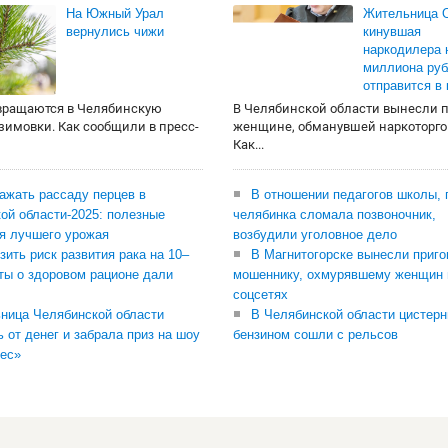
На Южный Урал
Жительница О
вернулись чижи
кинувшая
наркодилера 
миллиона руб
отправится в
вращаются в Челябинскую
В Челябинской области вынесли 
 зимовки. Как сообщили в пресс-
женщине, обманувшей наркоторго
Как...
сажать рассаду перцев в
В отношении педагогов школы, 
ой области-2025: полезные
челябинка сломала позвоночник,
я лучшего урожая
возбудили уголовное дело
зить риск развития рака на 10–
В Магнитогорске вынесли приго
ты о здоровом рационе дали
мошеннику, охмурявшему женщин 
соцсетях
ница Челябинской области
В Челябинской области цистерн
ь от денег и забрала приз на шоу
бензином сошли с рельсов
ес»