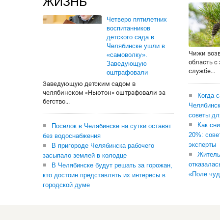
ЖИЗНЬ
Четверо пятилетних
воспитанников
детского сада в
Челябинске ушли в
Чижи воз
«самоволку».
область с
Заведующую
службе...
оштрафовали
Заведующую детским садом в
челябинском «Ньютон» оштрафовали за
Когда 
бегство...
Челябинск
советы дл
Как сни
Поселок в Челябинске на сутки оставят
20%: сове
без водоснабжения
эксперты
В пригороде Челябинска рабочего
Житель
засыпало землей в колодце
отказалас
В Челябинске будут решать за горожан,
«Поле чуд
кто достоин представлять их интересы в
городской думе