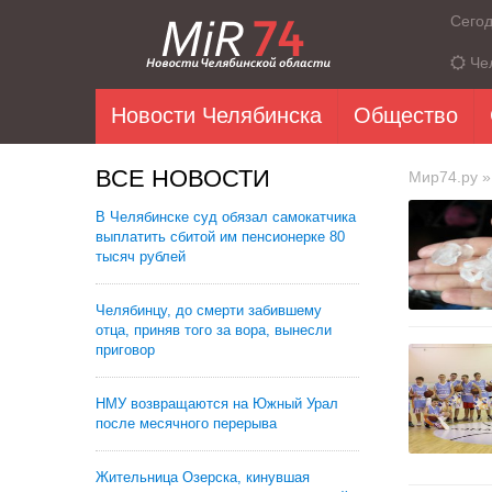
Сего
Че
Новости Челябинска
Общество
ВСЕ НОВОСТИ
Мир74.ру
»
В Челябинске суд обязал самокатчика
выплатить сбитой им пенсионерке 80
тысяч рублей
Челябинцу, до смерти забившему
отца, приняв того за вора, вынесли
приговор
НМУ возвращаются на Южный Урал
после месячного перерыва
Жительница Озерска, кинувшая