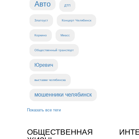
Авто
ДТП
Златоуст
Концерт Челябинск
Коркино
Миасс
Общественный транспорт
Юревич
выставки челябинска
мошенники челябинск
Показать все теги
ОБЩЕСТВЕННАЯ
ИНТ