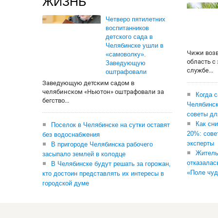
ЖИЗНЬ
Четверо пятилетних
воспитанников
детского сада в
Челябинске ушли в
Чижи воз
«самоволку».
область с
Заведующую
службе...
оштрафовали
Заведующую детским садом в
челябинском «Ньютон» оштрафовали за
Когда 
бегство...
Челябинск
советы дл
Как сни
Поселок в Челябинске на сутки оставят
20%: сове
без водоснабжения
эксперты
В пригороде Челябинска рабочего
Житель
засыпало землей в колодце
отказалас
В Челябинске будут решать за горожан,
«Поле чуд
кто достоин представлять их интересы в
городской думе