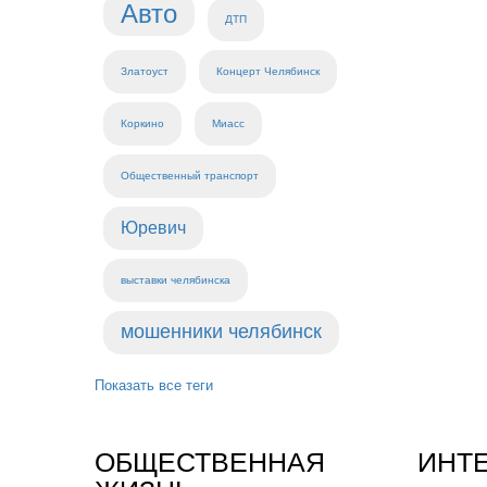
Авто
ДТП
Златоуст
Концерт Челябинск
Коркино
Миасс
Общественный транспорт
Юревич
выставки челябинска
мошенники челябинск
Показать все теги
ОБЩЕСТВЕННАЯ
ИНТ