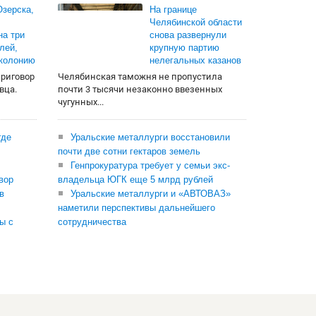
зерска,
На границе
Челябинской области
на три
снова развернули
лей,
крупную партию
 колонию
нелегальных казанов
приговор
Челябинская таможня не пропустила
вца.
почти 3 тысячи незаконно ввезенных
чугунных...
где
Уральские металлурги восстановили
почти две сотни гектаров земель
Генпрокуратура требует у семьи экс-
вор
владельца ЮГК еще 5 млрд рублей
в
Уральские металлурги и «АВТОВАЗ»
наметили перспективы дальнейшего
ы с
сотрудничества