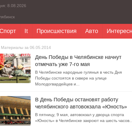
дня:
8.08.2026
лябинск
Спорт
It
Происшествия
Авто
Интерес
 Материалы за 06.05.2014
День Победы в Челябинске начнут
отмечать уже 7-го мая
В Челябинске народные гулянья в честь Дня
Победы состоятся в сквере на улице
Молодогвардейцев и...
В День Победы остановят работу
челябинского автовокзала «Юность»
В пятницу, 9 мая, автовокзал у дворца спорта
«Юность» в Челябинске закроют на шесть часов...