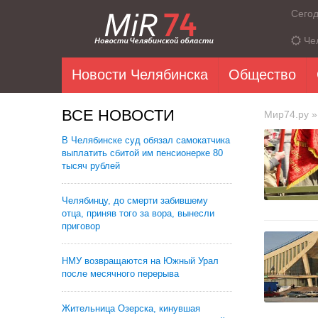
Сего
Че
Новости Челябинска
Общество
ВСЕ НОВОСТИ
Мир74.ру
»
В Челябинске суд обязал самокатчика
выплатить сбитой им пенсионерке 80
тысяч рублей
Челябинцу, до смерти забившему
отца, приняв того за вора, вынесли
приговор
НМУ возвращаются на Южный Урал
после месячного перерыва
Жительница Озерска, кинувшая