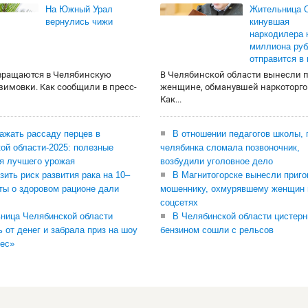
На Южный Урал
Жительница О
вернулись чижи
кинувшая
наркодилера 
миллиона руб
отправится в
вращаются в Челябинскую
В Челябинской области вынесли 
 зимовки. Как сообщили в пресс-
женщине, обманувшей наркоторго
Как...
сажать рассаду перцев в
В отношении педагогов школы, 
ой области-2025: полезные
челябинка сломала позвоночник,
я лучшего урожая
возбудили уголовное дело
зить риск развития рака на 10–
В Магнитогорске вынесли приго
ты о здоровом рационе дали
мошеннику, охмурявшему женщин 
соцсетях
ница Челябинской области
В Челябинской области цистерн
ь от денег и забрала приз на шоу
бензином сошли с рельсов
ес»