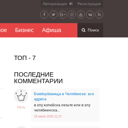
Авторизация
Регистрация
ное
Бизнес
Афиша
Поиск
ТОП - 7
ПОСЛЕДНИЕ
КОММЕНТАРИИ
Бомбоубежища в Челябинске: все
адреса
в зпу копейска лезьте или в зпу
Гость
челябиинска...
.
18 июля 2026 11:27