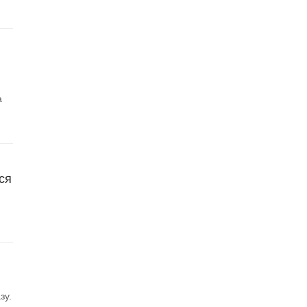
а
ся
зу.