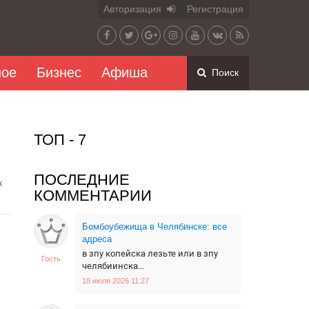
Авторизация
Регистрация
ное
Бизнес
Афиша
Поиск
ТОП - 7
ПОСЛЕДНИЕ
к
КОММЕНТАРИИ
Бомбоубежища в Челябинске: все
адреса
в зпу копейска лезьте или в зпу
Гость
челябиинска...
18 июля 2026 11:27