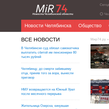
Сего
Че
Новости Челябинска
Общество
ВСЕ НОВОСТИ
Мир74.ру
»
В Челябинске суд обязал самокатчика
выплатить сбитой им пенсионерке 80
тысяч рублей
Челябинцу, до смерти забившему
отца, приняв того за вора, вынесли
приговор
НМУ возвращаются на Южный Урал
после месячного перерыва
Жительница Озерска, кинувшая