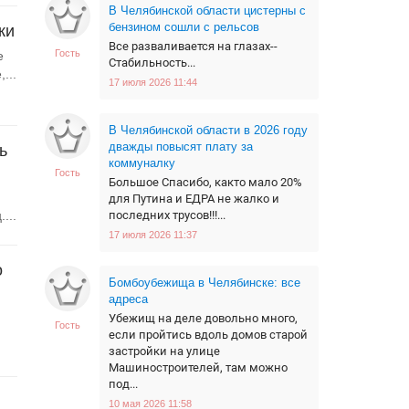
В Челябинской области цистерны с
бензином сошли с рельсов
ки
Все разваливается на глазах--
Гость
е
Стабильность...
...
17 июля 2026 11:44
В Челябинской области в 2026 году
дважды повысят плату за
ь
коммуналку
Гость
Большое Спасибо, както мало 20%
для Путина и ЕДРА не жалко и
...
последних трусов!!!...
17 июля 2026 11:37
о
Бомбоубежища в Челябинске: все
адреса
Убежищ на деле довольно много,
Гость
если пройтись вдоль домов старой
застройки на улице
Машиностроителей, там можно
под...
10 мая 2026 11:58