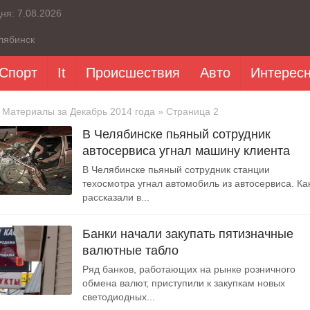
дня:
7.08.2026
лябинск
Спорт
It
Происшествия
Авто
Интерес
 Материалы за Декабрь 2014 года » Страница 2
В Челябинске пьяный сотрудник
автосервиса угнал машину клиента
В Челябинске пьяный сотрудник станции
техосмотра угнал автомобиль из автосервиса. Ка
рассказали в...
Банки начали закупать пятизначные
валютные табло
Ряд банков, работающих на рынке розничного
обмена валют, приступили к закупкам новых
светодиодных...