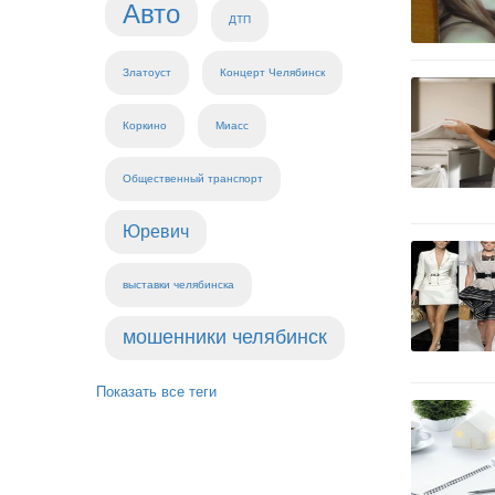
Авто
ДТП
Златоуст
Концерт Челябинск
Коркино
Миасс
Общественный транспорт
Юревич
выставки челябинска
мошенники челябинск
Показать все теги