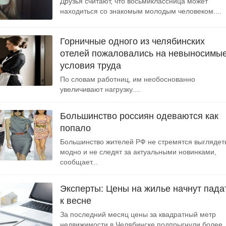
Друзья считают, что восьмиклассница может
находиться со знакомым молодым человеком....
Горничные одного из челябинских
отелей пожаловались на невыносимы
условия труда
По словам работниц, им необоснованно
увеличивают нагрузку....
Большинство россиян одеваются как
попало
Большинство жителей РФ не стремятся выглядет
модно и не следят за актуальными новинками,
сообщает...
Эксперты: Цены на жилье начнут пада
к весне
За последний месяц цены за квадратный метр
недвижимости в Челябинске подпрыгнули более