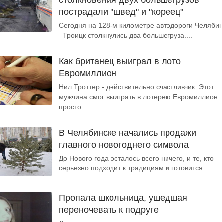
столкновения двух большегрузов
пострадали "швед" и "кореец"
Сегодня на 128-м километре автодороги Челяби
–Троицк столкнулись два большегруза....
Как британец выиграл в лото
Евромиллион
Нил Троттер - действительно счастливчик. Этот
мужчина смог выиграть в лотерею Евромиллион
просто...
В Челябинске начались продажи
главного новогоднего символа
До Нового года осталось всего ничего, и те, кто
серьезно подходит к традициям и готовится...
Пропала школьница, ушедшая
переночевать к подруге