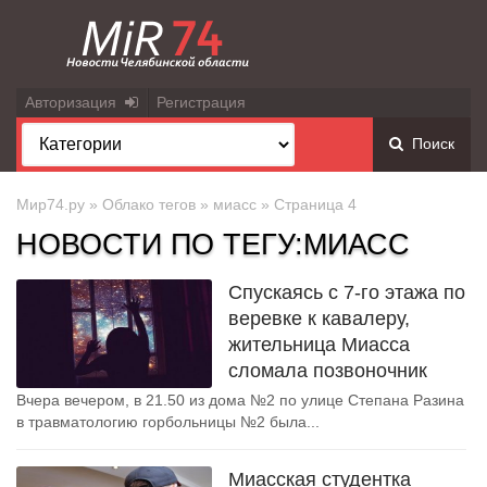
Авторизация
Регистрация
Поиск
Мир74.ру
»
Облако тегов
»
миасс
» Страница 4
НОВОСТИ ПО ТЕГУ:МИАСС
Спускаясь с 7-го этажа по
веревке к кавалеру,
жительница Миасса
сломала позвоночник
Вчера вечером, в 21.50 из дома №2 по улице Степана Разина
в травматологию горбольницы №2 была...
Миасская студентка