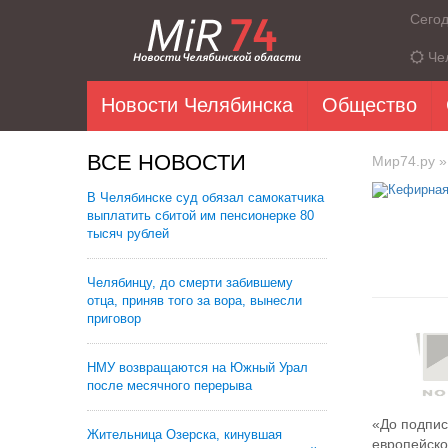
Сего
Че
Новости Челябинска
Общество
ВСЕ НОВОСТИ
Мир74.ру
»
В Челябинске суд обязал самокатчика
выплатить сбитой им пенсионерке 80
тысяч рублей
Челябинцу, до смерти забившему
отца, приняв того за вора, вынесли
приговор
НМУ возвращаются на Южный Урал
после месячного перерыва
«До подпис
Жительница Озерска, кинувшая
европейско