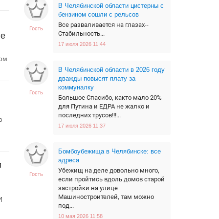
В Челябинской области цистерны с
бензином сошли с рельсов
Все разваливается на глазах--
Гость
Стабильность...
ле
17 июля 2026 11:44
ном
В Челябинской области в 2026 году
дважды повысят плату за
коммуналку
Гость
Большое Спасибо, както мало 20%
для Путина и ЕДРА не жалко и
последних трусов!!!...
в
17 июля 2026 11:37
Бомбоубежища в Челябинске: все
адреса
и
Убежищ на деле довольно много,
Гость
если пройтись вдоль домов старой
застройки на улице
Машиностроителей, там можно
И
под...
10 мая 2026 11:58