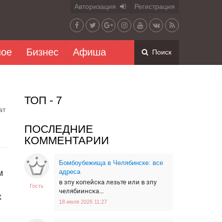
Авторизация
Регистрация
ное
Бизнес
Афиша
Поиск
ТОП - 7
ат
ПОСЛЕДНИЕ
КОММЕНТАРИИ
Бомбоубежища в Челябинске: все
м
адреса
в зпу копейска лезьте или в зпу
Гость
челябиинска...
х
18 июля 2026 11:27