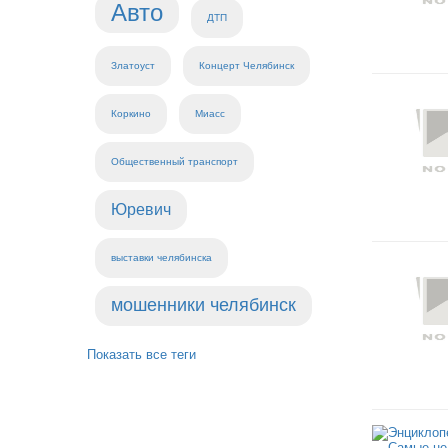
Авто
ДТП
Златоуст
Концерт Челябинск
Коркино
Миасс
Общественный транспорт
Юревич
выставки челябинска
мошенники челябинск
Показать все теги