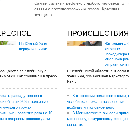
Самый сильный рефлекс у любого человека тот, 
связан с противоположным полом. Красивая
женщина...
ЕРЕСНОЕ
ПРОИСШЕСТВИЯ
На Южный Урал
Жительница О
вернулись чижи
кинувшая
наркодилера 
миллиона руб
отправится в
вращаются в Челябинскую
В Челябинской области вынесли 
 зимовки. Как сообщили в пресс-
женщине, обманувшей наркоторго
Как...
сажать рассаду перцев в
В отношении педагогов школы, 
ой области-2025: полезные
челябинка сломала позвоночник,
я лучшего урожая
возбудили уголовное дело
зить риск развития рака на 10–
В Магнитогорске вынесли приго
ты о здоровом рационе дали
мошеннику, охмурявшему женщин 
соцсетях