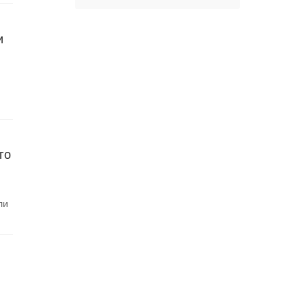
и
го
ли