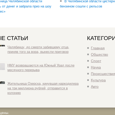
ница Челябинской области
В Челябинской области цистерн
ь от денег и забрала приз на шоу
бензином сошли с рельсов
ес»
Е СТАТЬИ
КАТЕГОР
Челябинцу, до смерти забившему отца,
Главная
приняв того за вора, вынесли приговор
Общество
Спорт
НМУ возвращаются на Южный Урал после
Наука
месячного перерыва
Происшестви
Культура
Жительница Озерска, кинувшая наркодилера
Авто
на три миллиона рублей, отправится в
колонию
щены.