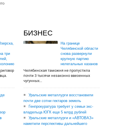
что
БИЗНЕС
зерска,
На границе
Челябинской области
на три
снова развернули
лей,
крупную партию
 колонию
нелегальных казанов
приговор
Челябинская таможня не пропустила
вца.
почти 3 тысячи незаконно ввезенных
чугунных...
где
Уральские металлурги восстановили
почти две сотни гектаров земель
Генпрокуратура требует у семьи экс-
вор
владельца ЮГК еще 5 млрд рублей
в
Уральские металлурги и «АВТОВАЗ»
наметили перспективы дальнейшего