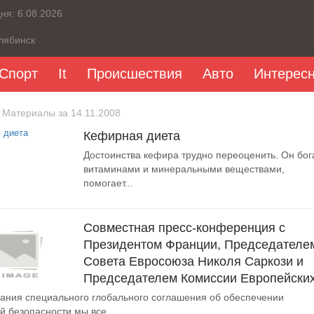
дня:
6.08.2026
лябинск
Спорт
It
Происшествия
Авто
Интерес
 Материалы за 14.11.2008
Кефирная диета
Достоинства кефира трудно переоценить. Он бог
витаминами и минеральными веществами,
помогает...
Совместная пресс-конференция с
Президентом Франции, Председателе
Совета Евросоюза Николя Саркози и
Председателем Комиссии Европейски
ания специального глобального соглашения об обеспечении
й безопасности мы все...