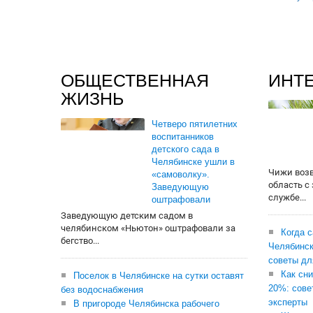
ОБЩЕСТВЕННАЯ
ИНТ
ЖИЗНЬ
Четверо пятилетних
воспитанников
детского сада в
Челябинске ушли в
Чижи воз
«самоволку».
область с
Заведующую
службе...
оштрафовали
Заведующую детским садом в
челябинском «Ньютон» оштрафовали за
Когда 
бегство...
Челябинск
советы дл
Как сни
Поселок в Челябинске на сутки оставят
20%: сове
без водоснабжения
эксперты
В пригороде Челябинска рабочего