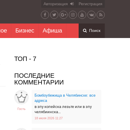
Авторизация
Регистрация
ное
Бизнес
Афиша
Поиск
ТОП - 7
о
ПОСЛЕДНИЕ
КОММЕНТАРИИ
Бомбоубежища в Челябинске: все
адреса
в зпу копейска лезьте или в зпу
Гость
челябиинска...
18 июля 2026 11:27