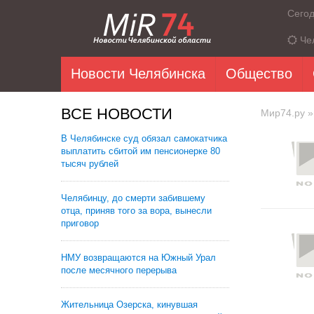
Сего
Че
Новости Челябинска
Общество
ВСЕ НОВОСТИ
Мир74.ру
»
В Челябинске суд обязал самокатчика
выплатить сбитой им пенсионерке 80
тысяч рублей
Челябинцу, до смерти забившему
отца, приняв того за вора, вынесли
приговор
НМУ возвращаются на Южный Урал
после месячного перерыва
Жительница Озерска, кинувшая