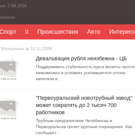
дня:
7.08.2026
лябинск
Спорт
It
Происшествия
Авто
Интерес
 Материалы за 10.11.2008
Девальвация рубля неизбежна - ЦБ
Поддерживать стабильность курса валюты прост
невозможно в условиях усилившегося оттока
капитала и...
"Первоуральский новотрубный завод"
может сократить до 2 тысяч 700
работников
Трубным предприятиям Челябинска и
Первоуральска грозят крупные сокращения. Как
сообщают...