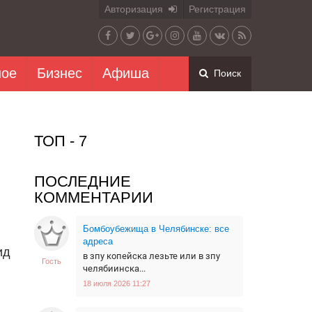
Авторизация
Регистрация
ное
Бизнес
Афиша
Поиск
ТОП - 7
ПОСЛЕДНИЕ
КОММЕНТАРИИ
Бомбоубежища в Челябинске: все
адреса
ид
в зпу копейска лезьте или в зпу
Гость
челябиинска...
18 июля 2026 11:27