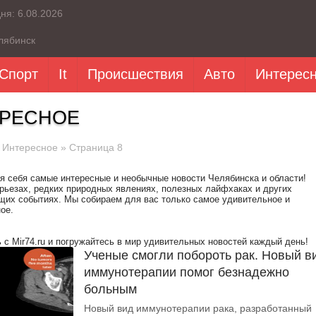
дня:
6.08.2026
лябинск
Спорт
It
Происшествия
Авто
Интерес
РЕСНОЕ
»
Интересное
» Страница 8
я себя самые интересные и необычные новости Челябинска и области!
урьезах, редких природных явлениях, полезных лайфхаках и других
их событиях. Мы собираем для вас только самое удивительное и
ое.
 с Mir74.ru и погружайтесь в мир удивительных новостей каждый день!
Ученые смогли побороть рак. Новый в
иммунотерапии помог безнадежно
больным
Новый вид иммунотерапии рака, разработанный