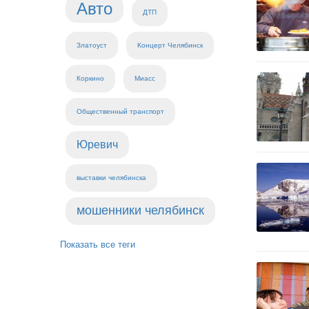
Авто
ДТП
Златоуст
Концерт Челябинск
Коркино
Миасс
Общественный транспорт
Юревич
выставки челябинска
мошенники челябинск
Показать все теги