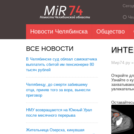
Сего
Че
Новости Челябинска
Общество
ВСЕ НОВОСТИ
ИНТЕ
В Челябинске суд обязал самокатчика
Мир74.ру
выплатить сбитой им пенсионерке 80
тысяч рублей
Откройте дл
Узнайте о к
Челябинцу, до смерти забившему
захватывающ
увлекательн
отца, приняв того за вора, вынесли
приговор
Оставайтесь
НМУ возвращаются на Южный Урал
после месячного перерыва
Жительница Озерска, кинувшая