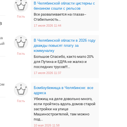
В Челябинской области цистерны с
бензином сошли с рельсов
Все разваливается на глазах--
Гость
Стабильность...
в
17 июля 2026 11:44
ка
В Челябинской области в 2026 году
ный
дважды повысят плату за
коммуналку
Гость
Большое Спасибо, както мало 20%
для Путина и ЕДРА не жалко и
последних трусов!!!...
17 июля 2026 11:37
том
Бомбоубежища в Челябинске: все
адреса
Убежищ на деле довольно много,
Гость
если пройтись вдоль домов старой
застройки на улице
Машиностроителей, там можно
под...
10 мая 2026 11:58