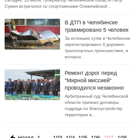
Сегодня, 10 июля, губернатор Челябинской области Петр
Сумин встретился со спортсменами Олимпийской...
В ДТП в Челябинске
травмировано 5 человек
За истекшие сутки в Челябинске
зарегистрировано 4 дорожно-
транспортных происшествия, в
которых...
Ремонт дорог перед
"Мирной миссией"
проводился незаконно
Арбитражный суд Челябинской
области признал договоры
подряда по благоустройству
территории в...
Назад
1
...
103
104
105
106
107
108