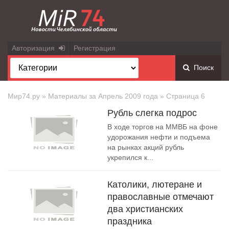
Авторизация
Регистрация
Поиск
Мир74.ру
» Материалы за Апрель 2009 года » Страница 6
Рубль слегка подрос
В ходе торгов на ММВБ на фоне
удорожания нефти и подъема
на рынках акций рубль
укрепился к...
Католики, лютеране и
православные отмечают
два христианских
праздника