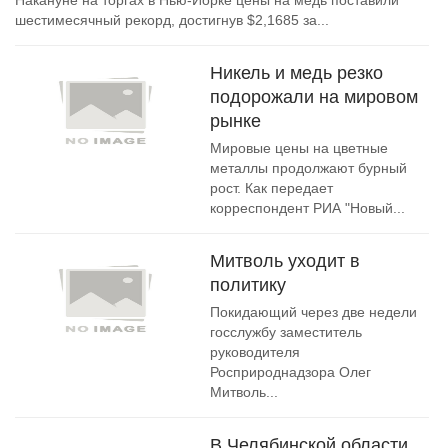
Накануне на торгах в Нью-Йорке цены на медь поставили
шестимесячный рекорд, достигнув $2,1685 за...
Никель и медь резко
подорожали на мировом
рынке
Мировые цены на цветные
металлы продолжают бурный
рост. Как передает
корреспондент РИА "Новый...
Митволь уходит в
политику
Покидающий через две недели
госслужбу заместитель
руководителя
Росприроднадзора Олег
Митволь...
В Челябинской области