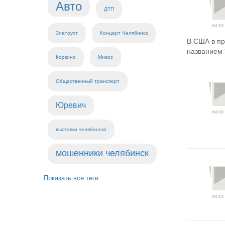
Авто
ДТП
Златоуст
Концерт Челябинск
В США в пр
названием "
Коркино
Миасс
Общественный транспорт
Юревич
выставки челябинска
мошенники челябинск
Показать все теги