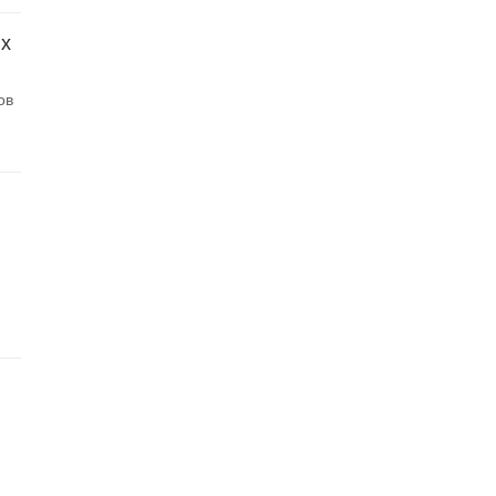
ых
ов