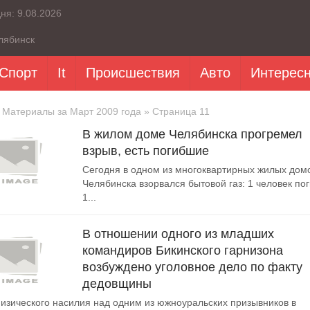
дня:
9.08.2026
лябинск
Спорт
It
Происшествия
Авто
Интерес
 Материалы за Март 2009 года » Страница 11
В жилом доме Челябинска прогремел
взрыв, есть погибшие
Сегодня в одном из многоквартирных жилых дом
Челябинска взорвался бытовой газ: 1 человек пог
1...
В отношении одного из младших
командиров Бикинского гарнизона
возбуждено уголовное дело по факту
дедовщины
изического насилия над одним из южноуральских призывников в