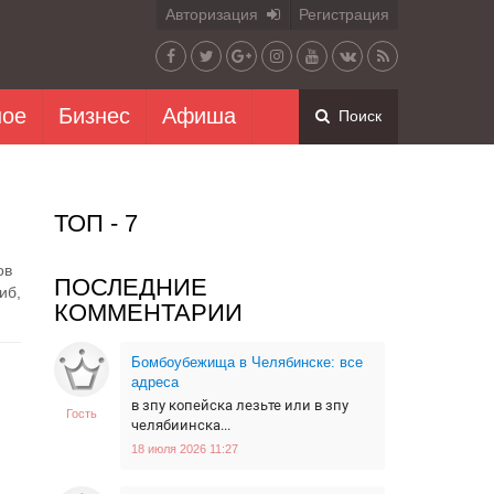
Авторизация
Регистрация
ное
Бизнес
Афиша
Поиск
ТОП - 7
ов
ПОСЛЕДНИЕ
иб,
КОММЕНТАРИИ
Бомбоубежища в Челябинске: все
адреса
в зпу копейска лезьте или в зпу
Гость
челябиинска...
18 июля 2026 11:27