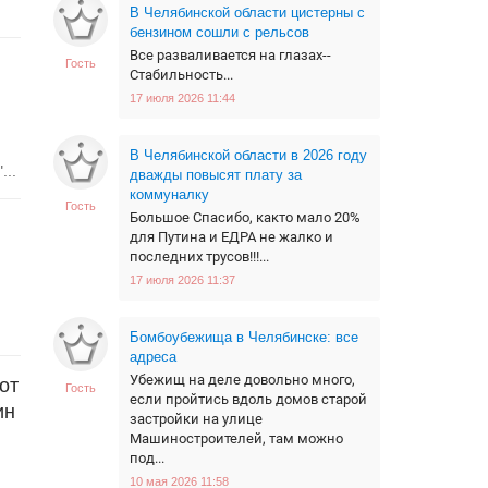
В Челябинской области цистерны с
бензином сошли с рельсов
Все разваливается на глазах--
Гость
Стабильность...
17 июля 2026 11:44
В Челябинской области в 2026 году
...
дважды повысят плату за
коммуналку
Гость
Большое Спасибо, както мало 20%
для Путина и ЕДРА не жалко и
последних трусов!!!...
17 июля 2026 11:37
Бомбоубежища в Челябинске: все
адреса
Убежищ на деле довольно много,
от
Гость
если пройтись вдоль домов старой
ин
застройки на улице
Машиностроителей, там можно
под...
10 мая 2026 11:58