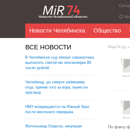
Сего
Че
Новости Челябинска
Общество
ВСЕ НОВОСТИ
Мир74.ру
»
В Челябинске суд обязал самокатчика
выплатить сбитой им пенсионерке 80
тысяч рублей
Челябинцу, до смерти забившему
отца, приняв того за вора, вынесли
приговор
НМУ возвращаются на Южный Урал
после месячного перерыва
Жительница Озерска, кинувшая
По факту ф